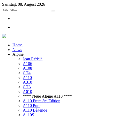
Samstag, 08. August 2026
Home
News
Alpine
Jean Rédélé
A106
A108
GT4
A110
A310
GTA
A610
**** Neue Alpine A110 ****
A110 Premiére Edition
A110 Pure
A110 Lègende
A110S