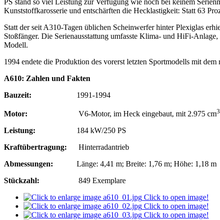
PS stand so viel Leistung zur Verfügung wie noch bei keinem Serien
Kunststoffkarosserie und entschärften die Hecklastigkeit: Statt 63 P
Statt der seit A310-Tagen üblichen Scheinwerfer hinter Plexiglas erh
Stoßfänger. Die Serienausstattung umfasste Klima- und HiFi-Anlage, 
Modell.
1994 endete die Produktion des vorerst letzten Sportmodells mit de
A610: Zahlen und Fakten
Bauzeit:
1991-1994
3
Motor:
V6-Motor, im Heck eingebaut, mit 2.975 cm
Leistung:
184 kW/250 PS
Kraftübertragung:
Hinterradantrieb
Abmessungen:
Länge: 4,41 m; Breite: 1,76 m; Höhe: 1,18 m
Stückzahl:
849 Exemplare
Click to open image!
Click to open image!
Click to open image!