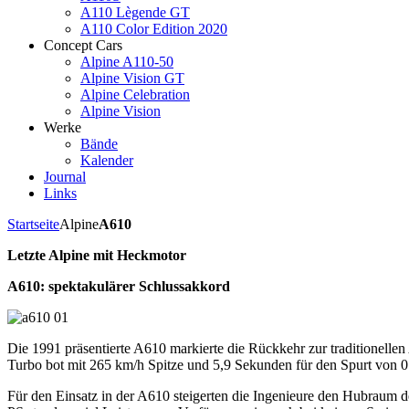
A110 Lègende GT
A110 Color Edition 2020
Concept Cars
Alpine A110-50
Alpine Vision GT
Alpine Celebration
Alpine Vision
Werke
Bände
Kalender
Journal
Links
Startseite
Alpine
A610
Letzte Alpine mit Heckmotor
A610: spektakulärer Schlussakkord
Die 1991 präsentierte A610 markierte die Rückkehr zur traditionel
Turbo bot mit 265 km/h Spitze und 5,9 Sekunden für den Spurt von 0
Für den Einsatz in der A610 steigerten die Ingenieure den Hubraum 