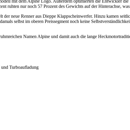
modell mit dem Alpine Logo. Außerdem optimierten die Entwickler die 
rozent ruhten nur noch 57 Prozent des Gewichts auf der Hinterachse, wa
ielt der neue Renner aus Dieppe Klappscheinwerfer. Hinzu kamen seitlic
damals selbst im oberen Preissegment noch keine Selbstverständlichkei
m ruhmreichen Namen Alpine und damit auch die lange Heckmotortraditi
und Turboaufladung